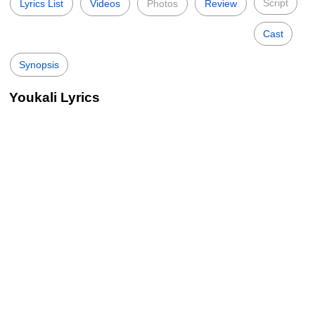
Script
Lyrics List
Videos
Photos
Review
Cast
Synopsis
Youkali Lyrics