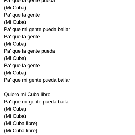
Pa' que la gente pueda
(Mi Cuba)
Pa' que la gente
(Mi Cuba)
Pa' que mi gente pueda bailar
Pa' que la gente
(Mi Cuba)
Pa' que la gente pueda
(Mi Cuba)
Pa' que la gente
(Mi Cuba)
Pa' que mi gente pueda bailar
Quiero mi Cuba libre
Pa' que mi gente pueda bailar
(Mi Cuba)
(Mi Cuba)
(Mi Cuba libre)
(Mi Cuba libre)