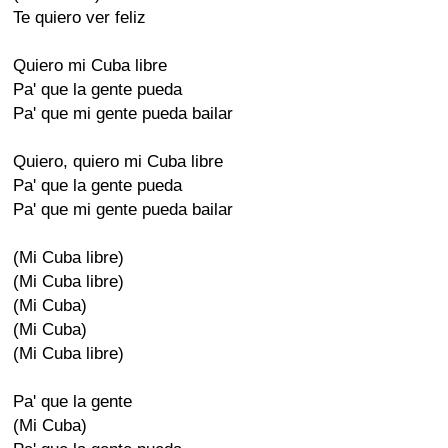
Te quiero ver feliz
Quiero mi Cuba libre
Pa' que la gente pueda
Pa' que mi gente pueda bailar
Quiero, quiero mi Cuba libre
Pa' que la gente pueda
Pa' que mi gente pueda bailar
(Mi Cuba libre)
(Mi Cuba libre)
(Mi Cuba)
(Mi Cuba)
(Mi Cuba libre)
Pa' que la gente
(Mi Cuba)