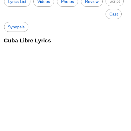
Script
Lyrics List
Videos
Photos
Review
Cast
Synopsis
Cuba Libre Lyrics