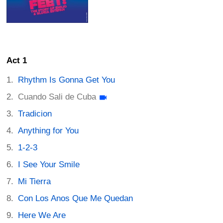
Act 1
Rhythm Is Gonna Get You
Cuando Sali de Cuba
Tradicion
Anything for You
1-2-3
I See Your Smile
Mi Tierra
Con Los Anos Que Me Quedan
Here We Are