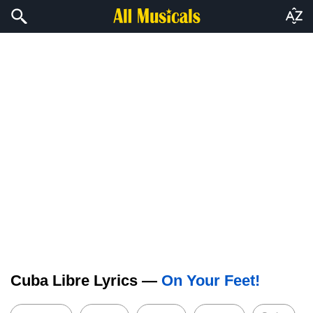
Cuba Libre Lyrics —
On Your Feet!